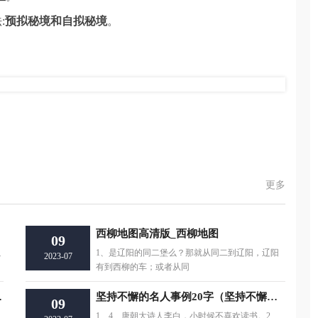
:
预拟秘境和自拟秘境
。
更多
西柳地图高清版_西柳地图
09
以
1、是辽阳的同二堡么？那就从同二到辽阳，辽阳
2023-07
有到西柳的车；或者从同
你飞驰在路上！
坚持不懈的名人事例20字（坚持不懈的名人事例）
09
1、4、唐朝大诗人李白，小时候不喜欢读书。2、