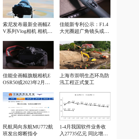
索尼发布最新全画幅Z
佳能新专利公示：F1.4
V系列Vlog相机 相机参
大光圈超广角镜头或将
数曝光
发布
佳能全画幅旗舰相机E
上海市崇明生态环岛防
OSR50或2023年2月发
汛工程正式复工
布
民航局向东航MU772航
1-4月我国软件业务收
班发出熔断指令
入27735亿元 同比增长1