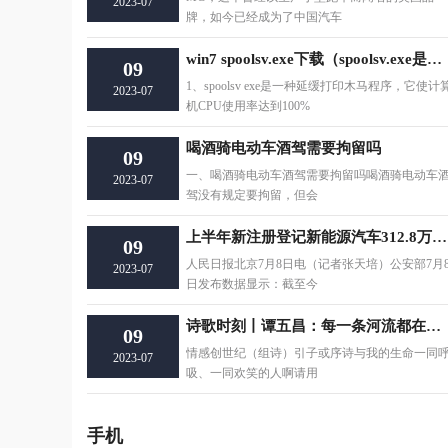
2023-07
牌，如今已经成为了中国汽车
win7 spoolsv.exe下载（spoolsv.exe是什么程序）
09
1、spoolsv exe是一种延缓打印木马程序，它使计
2023-07
机CPU使用率达到100%
喝酒骑电动车酒驾需要拘留吗
09
一、喝酒骑电动车酒驾需要拘留吗喝酒骑电动车
2023-07
驾没有规定要拘留，但会
上半年新注册登记新能源汽车312.8万辆（新数据 新看点）
09
人民日报北京7月8日电（记者张天培）公安部7月
2023-07
日发布数据显示：截至今
诗歌时刻丨谭五昌：每一条河流都在埋葬痛苦的记忆
09
情感创世纪（组诗）引子或序诗与我的生命一同
2023-07
吸、一同欢笑的人啊请用
手机