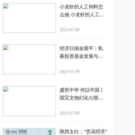
小龙虾的人工饲料怎
么做 小龙虾的人工饲
料怎么做的
2023-07-09
经济日报金观平：私
募投资基金发展与安
全并重
2023-07-09
盛世中华 何以中国丨
国宝文物幻化AI形
象，在元宇宙讲述前
生今世
2023-07-09
陕西太白：“赏花经济”