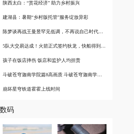
陕西太白：“赏花经济” 助力乡村振兴
建湖县：暑期“乡村版托管”服务绽放异彩
陈梦谈再战王曼昱罕见低调，不再说自己时代，而是全力以赴拼对方
5队大交易达成！火箭正式签约狄龙，快船得到马丁，雷霆囤选秀权
孩子在饭店摔伤 饭店和监护人均担责
斗破苍穹迦南学院篇8高画质 斗破苍穹迦南学院篇收官 基本情况讲解
崩坏星穹铁道霍霍上线时间
数码