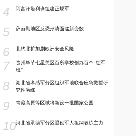
4
阿富汗塔利班组建正规军
5
萨赫勒地区反恐形势面临新变数
6
北约北扩加剧欧洲安全风险
7
贵州毕节七星关区百所学校创办百个“红军
班”
8
湖北省孝感军分区组织军地联合应急救援研
究性演练
9
青藏高原等区域将新设一批国家公园
10
河北省承德军分区退役军人担纲教练主力