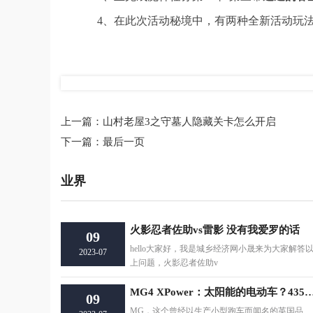
4、在此次活动秘境中，有两种全新活动玩法
标签：
上一篇：
山村老屋3之守墓人隐藏关卡怎么开启
下一篇：
最后一页
业界
火影忍者佐助vs雷影 没有我爱罗的话
09
hello大家好，我是城乡经济网小晟来为大家解答
2023-07
上问题，火影忍者佐助v
MG4 XPower：太阳能的电动车？435匹马力让
09
MG，这个曾经以生产小型跑车而闻名的英国品