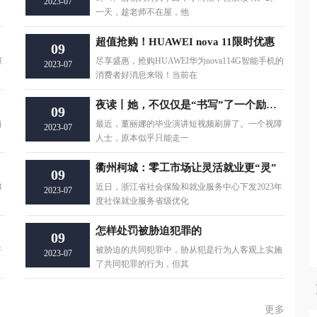
2023-07
一天，趁老师不在屋，他
超值抢购！HUAWEI nova 11限时优惠
09
算
尽享盛惠，抢购HUAWEI华为nova114G智能手机的
2023-07
消费者好消息来啦！当前在
夜读丨她，不仅仅是“书写”了一个励志故事
09
酒
最近，董丽娜的毕业演讲短视频刷屏了。一个视障
2023-07
人士，原本似乎只能走一
衢州柯城：零工市场让灵活就业更“灵”
09
8
近日，浙江省社会保险和就业服务中心下发2023年
2023-07
度社保就业服务省级优化
怎样处罚被胁迫犯罪的
09
呼
被胁迫的共同犯罪中，胁从犯是行为人客观上实施
2023-07
了共同犯罪的行为，但其
更多